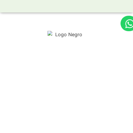
MAPA DE SITIO
Home
Línea Agroindustrial
Línea Jardinería
Testimonios
Nosotros
Contactos
Noticias
Solicitar cotización
TODOS LOS DERECHOS RESERVADOS
BIOVENKO 2023