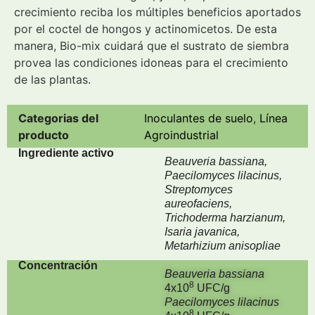
crecimiento reciba los múltiples beneficios aportados
por el coctel de hongos y actinomicetos. De esta
manera, Bio-mix cuidará que el sustrato de siembra
provea las condiciones idoneas para el crecimiento
de las plantas.
Categorias del
Inoculantes de suelo
,
Línea
producto
Agroindustrial
Ingrediente activo
Beauveria bassiana,
Paecilomyces lilacinus,
Streptomyces
aureofaciens,
Trichoderma harzianum,
Isaria javanica,
Metarhizium anisopliae
Concentración
Beauveria bassiana
8
4x
10
UFC/g
Paecilomyces lilacinus
8