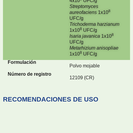
4x
10
UFC/g
Streptomyces
8
aureofaciens
1x
10
UFC/g
Trichoderma harzianum
8
1x
10
UFC/g
8
Isaria javanica
1x
10
UFC/g
Metarhizium anisopliae
8
1x
10
UFC/g
Formulación
Polvo mojable
Número de registro
12109 (CR)
RECOMENDACIONES DE USO