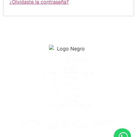
¿Olvidaste la contraseña?
MAPA DE SITIO
Home
Línea Agroindustrial
Línea Jardinería
Testimonios
Nosotros
Contactos
Noticias
Solicitar cotización
TODOS LOS DERECHOS RESERVADOS
BIOVENKO 2023