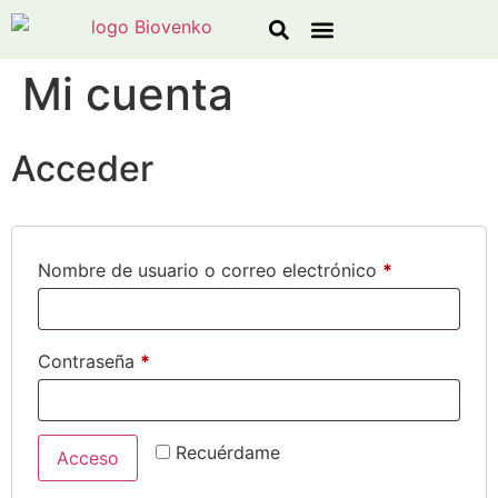
Línea Agroindustrial
Línea de Jardinería
Solicitar Cotización
Mi cuenta
Acceder
Nombre de usuario o correo electrónico
*
Contraseña
*
Recuérdame
Acceso