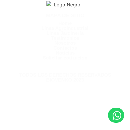
MAPA DE SITIO
Home
Línea Agroindustrial
Línea Jardinería
Testimonios
Nosotros
Contactos
Noticias
Solicitar cotización
TODOS LOS DERECHOS RESERVADOS
BIOVENKO 2023