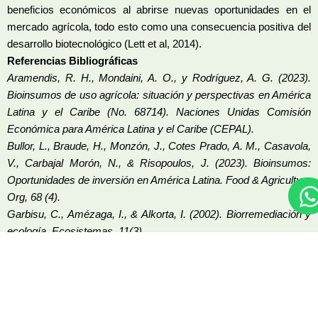
beneficios económicos al abrirse nuevas oportunidades en el
mercado agrícola, todo esto como una consecuencia positiva del
desarrollo biotecnológico (Lett et al, 2014).
Referencias Bibliográficas
Aramendis, R. H., Mondaini, A. O., y Rodríguez, A. G. (2023).
Bioinsumos de uso agrícola: situación y perspectivas en América
Latina y el Caribe (No. 68714). Naciones Unidas Comisión
Económica para América Latina y el Caribe (CEPAL).
Bullor, L., Braude, H., Monzón, J., Cotes Prado, A. M., Casavola,
V., Carbajal Morón, N., & Risopoulos, J. (2023). Bioinsumos:
Oportunidades de inversión en América Latina. Food & Agriculture
Org, 68 (4).
Garbisu, C., Amézaga, I., & Alkorta, I. (2002). Biorremediación y
ecología. Ecosistemas, 11(3).
Gerwick, B y Sparks, T. (2014). Natural products for pest control:
an analysis of their role, value and future. Pest Management
Science 70 (8): 1169-85.
Grageda, O. A., Díaz, A., Peña, J y Vera, J. (2012). Impacto de
los biofertilizantes en la agricultura. Revista mexicana de ciencias